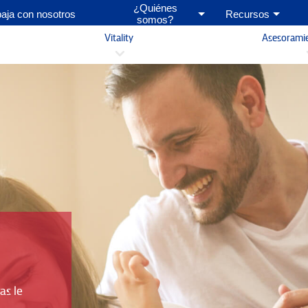
¿Quiénes
baja con nosotros
Recursos
somos?
Vitality
Asesorami
3
as le