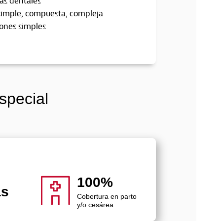
simple, compuesta, compleja
iones simples
special
100%
as
Cobertura en parto
y/o cesárea