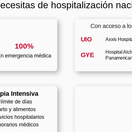
necesitas de hospitalización
nac
Con acceso a lo
UIO
Axxis Hospita
100%
Hospital Alcí
GYE
n emergencia médica
Panamericana
pia Intensiva
 límite de días
rto y alimentos
vicios hospitalarios
orarios médicos