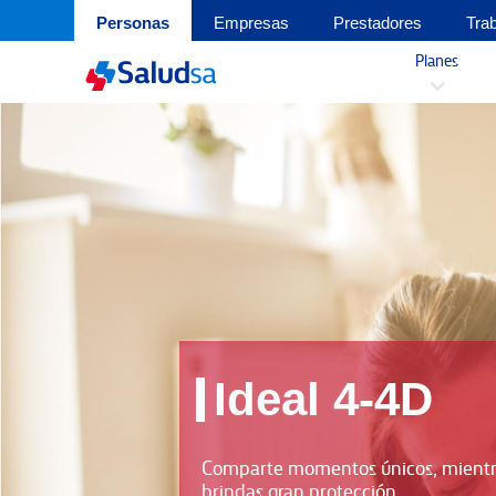
Personas
Empresas
Prestadores
Tra
Planes
3
Ideal 4-4D
Comparte momentos únicos, mientr
brindas gran protección.