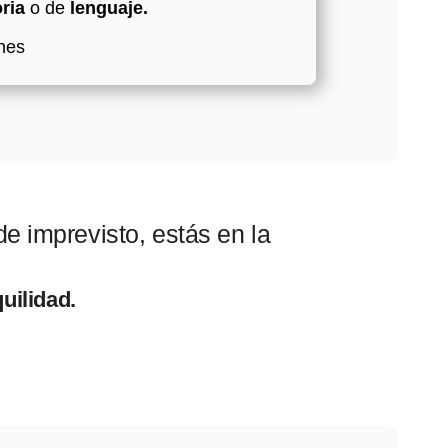
oria
o de
lenguaje.
nes
e imprevisto, estás en la
quilidad.