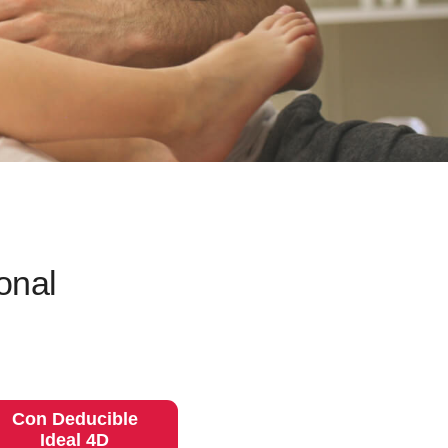
onal
Con Deducible
Ideal 4D