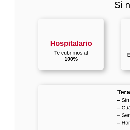
Si 
Hospitalario
Te cubrimos al
E
100%
Tera
– Sin
– Cua
– Ser
– Hon