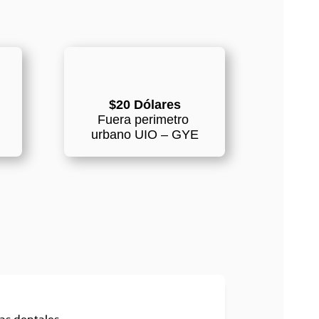
$20 Dólares
Fuera perimetro
urbano UIO – GYE
as dentales