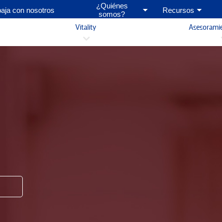
¿Quiénes
baja con nosotros
Recursos
somos?
Vitality
Asesorami
3