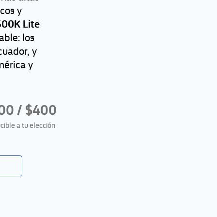
icos y
00K Lite
ble: los
cuador, y
mérica y
00 / $400
ible a tu elección