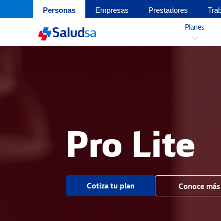
Personas
Empresas
Prestadores
Tra
Planes
3
Pro Lite
Cotiza tu plan
Conoce más