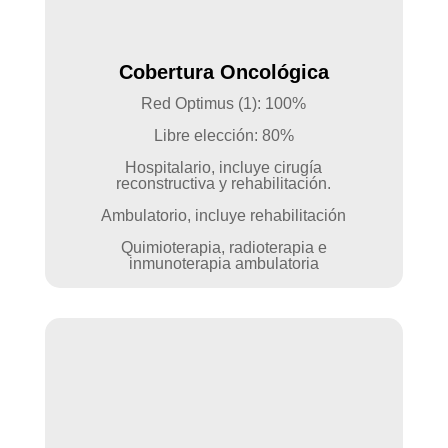
Cobertura Oncológica
Red Optimus (1): 100%
Libre elección: 80%
Hospitalario, incluye cirugía
reconstructiva y rehabilitación.
Ambulatorio, incluye rehabilitación
Quimioterapia, radioterapia e
inmunoterapia ambulatoria
*Coberturas aplican para enfermedades
oncológicas sobrevinientes a la contratación.
*No aplica deducible en Red Optimus
(1) para planes de deducible de $5.000.