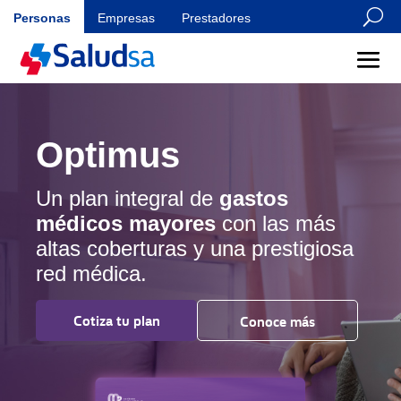
U
Personas
Empresas
Prestadores
Optimus
Un plan integral de
gastos
médicos mayores
con las más
altas coberturas y una prestigiosa
red médica.
Cotiza tu plan
Conoce más