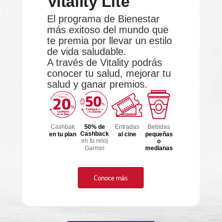
Vitality Lite
El programa de Bienestar
más exitoso del mundo que
te premia por llevar un estilo
de vida saludable.
A través de Vitality podrás
conocer tu salud, mejorar tu
salud y ganar premios.
Cashbak
50% de
Entradas
Bebidas
Cashback
en tu plan
al cine
pequeñas
en tu reloj
o
Garmin
medianas
Conoce más