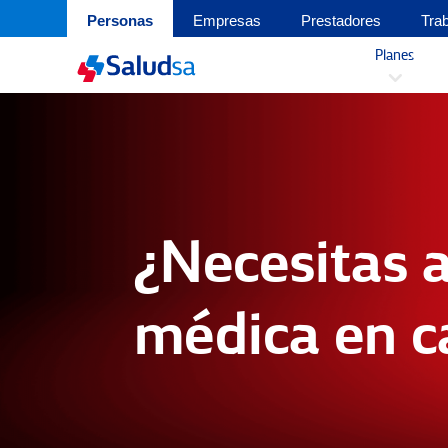
Personas
Empresas
Prestadores
Tra
Planes
3
¿Necesitas 
médica en c