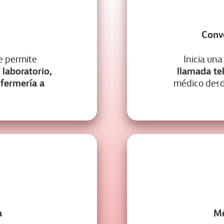
Conv
Inicia una
te permite
llamada te
laboratorio,
nfermería a
médico desd
a
Mé