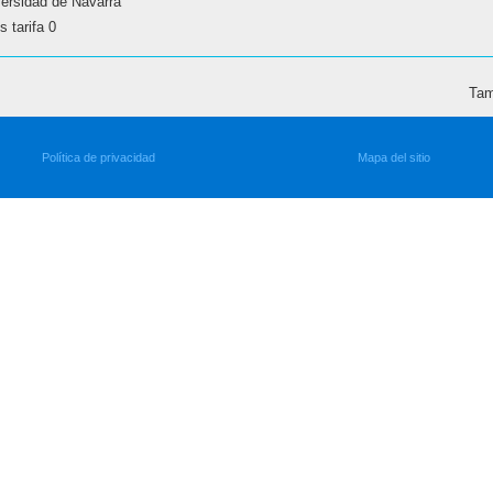
versidad de Navarra
 tarifa 0
Tam
Política de privacidad
Mapa del sitio