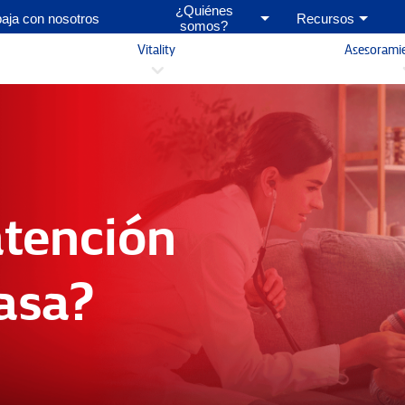
¿Quiénes
baja con nosotros
Recursos
somos?
Vitality
Asesorami
3
atención
asa?