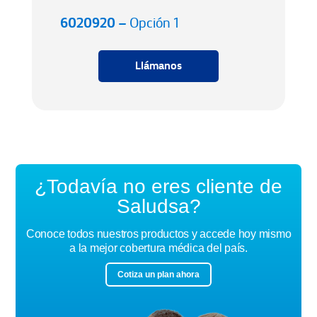
6020920 –
Opción 1
Llámanos
¿Todavía no eres cliente de
Saludsa?
Conoce todos nuestros productos y accede hoy mismo
a la mejor cobertura médica del país.
Cotiza un plan ahora