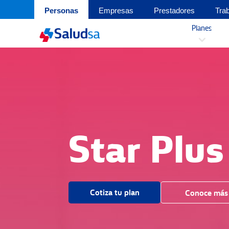
Personas
Empresas
Prestadores
Tra
Planes
3
Star Plus
Cotiza tu plan
Conoce más