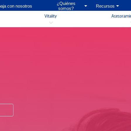
¿Quiénes
baja con nosotros
Recursos
somos?
Vitality
Asesorami
3