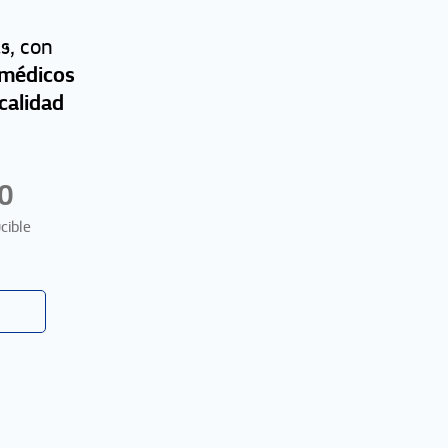
s, con
 médicos
 calidad
0
cible