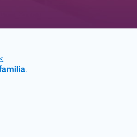
s
familia
.