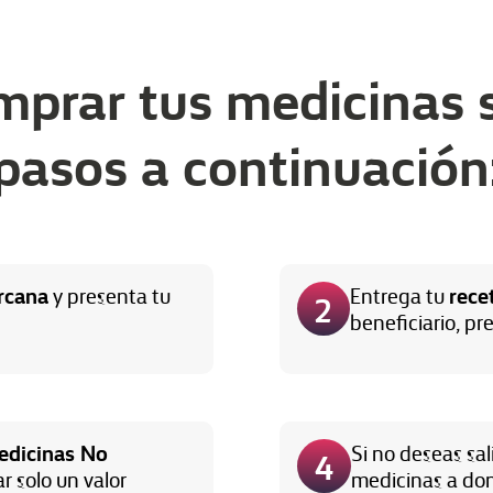
mprar tus medicinas s
pasos a continuación
rcana
rece
y presenta tu
Entrega tu
2
beneficiario, pre
edicinas No
Si no deseas sal
4
r solo un valor
medicinas a dom