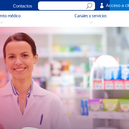

Acceso a cl
Contactos
ento médico
Canales y servicios
3
3