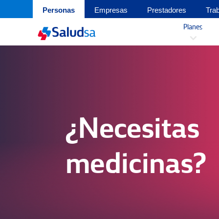
Personas
Empresas
Prestadores
Tra
Planes
3
¿Necesitas
medicinas?