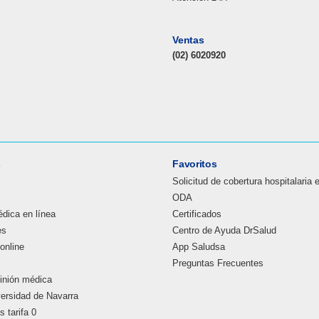
Ventas
(02) 6020920
s
Favoritos
Solicitud de cobertura hospitalaria 
ODA
dica en línea
Certificados
es
Centro de Ayuda DrSalud
online
App Saludsa
Preguntas Frecuentes
inión médica
versidad de Navarra
 tarifa 0