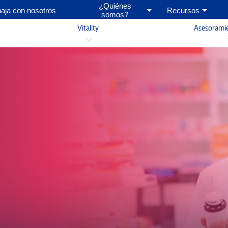
¿Quiénes
baja con nosotros
Recursos
somos?
Vitality
Asesorami
3