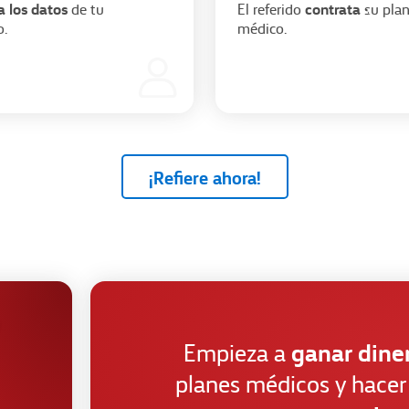
a los datos
contrata
de tu
El referido
su pla
o.
médico.
¡Refiere ahora!
ganar dine
Empieza a
planes médicos y hacer