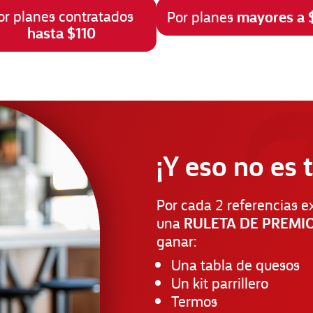
mayores a 
or planes contratados
Por planes
hasta $110
¡Y eso no es 
Por cada 2 referencias ex
RULETA DE PREMI
una
ganar:
Una tabla de quesos
Un kit parrillero
Termos