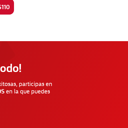
$110
todo!
itosas, participas en
OS
en la que puedes