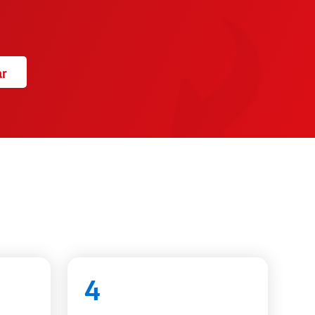
ar
!
4