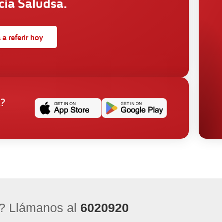
cia Saludsa.
a referir hoy
a?
? Llámanos al
6020920