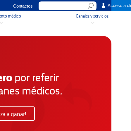

Acceso a cl
Contactos
ento médico
Canales y servicios
3
3
ero
por referir
lanes médicos.
za a ganar!