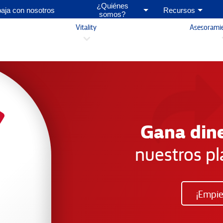
¿Quiénes
baja con nosotros
Recursos
somos?
Vitality
Asesorami
3
Gana din
nuestros p
¡Empie