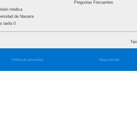
Preguntas Frecuentes
inión médica
versidad de Navarra
 tarifa 0
Tam
Política de privacidad
Mapa del sitio