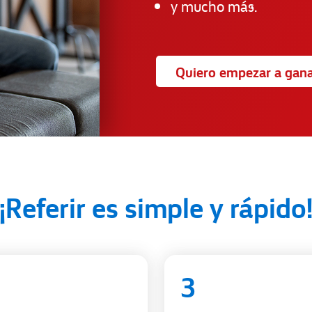
y mucho más.
Quiero empezar a gan
¡Referir es simple y rápido
3